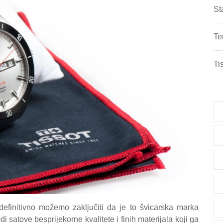
St
Te
Ti
 definitivno možemo zaključiti da je to švicarska marka
i satove besprijekorne kvalitete i finih materijala koji ga