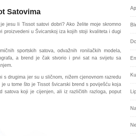
Ap
ot Satovima
je jesu li Tissot satovi dobri? Ako želite moje skromno
Bl
i proizvedeni u Švicarskoj iza kojih stoji kvaliteta i dugi
Do
mičnih sportskih satova, odvažnih ronilačkih modela,
grafa, a brend je čak stvorio i prvi sat na svijetu sa
En
anjem.
Ku
dni s drugima jer su u sličnom, nižem cjenovnom razredu
 je u tome što je Tissot švicarski brend s poviješću koja
satova koji je cijenjen, ali iz različitih razloga, poput
Li
Na
Ne