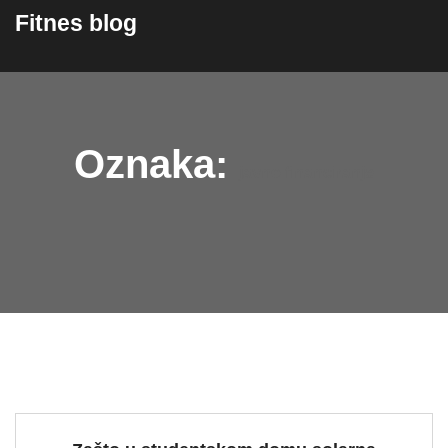
content
Fitnes blog
Oznaka:
javno financiranje