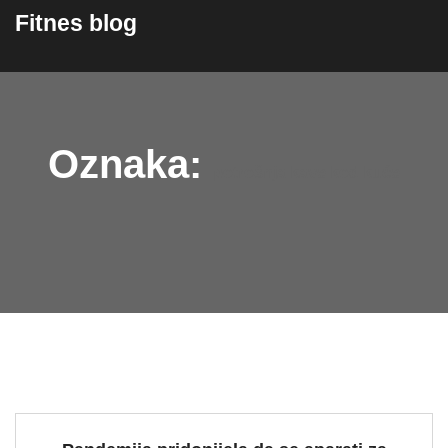
content
Fitnes blog
Oznaka:
potrošnja kave kod kuće