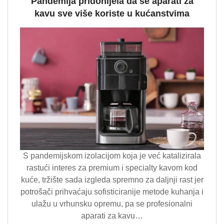
Pandemija pridonijela da se aparati za
kavu sve više koriste u kućanstvima
S pandemijskom izolacijom koja je već katalizirala
rastući interes za premium i specialty kavom kod
kuće, tržište sada izgleda spremno za daljnji rast jer
potrošači prihvaćaju sofisticiranije metode kuhanja i
ulažu u vrhunsku opremu, pa se profesionalni
aparati za kavu…