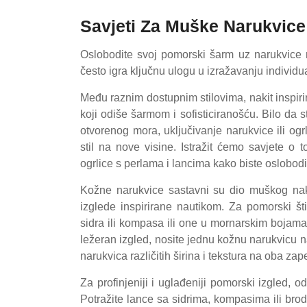
Savjeti Za Muške Narukvice
Oslobodite svoj pomorski šarm uz narukvice n
često igra ključnu ulogu u izražavanju individu
Među raznim dostupnim stilovima, nakit inspiri
koji odiše šarmom i sofisticiranošću. Bilo da s
otvorenog mora, uključivanje narukvice ili o
stil na nove visine. Istražit ćemo savjete o t
ogrlice s perlama i lancima kako biste oslobodi
Kožne narukvice sastavni su dio muškog naki
izglede inspirirane nautikom. Za pomorski š
sidra ili kompasa ili one u mornarskim bojama
ležeran izgled, nosite jednu kožnu narukvicu na
narukvica različitih širina i tekstura na oba zap
Za profinjeniji i uglađeniji pomorski izgled, 
Potražite lance sa sidrima, kompasima ili bro