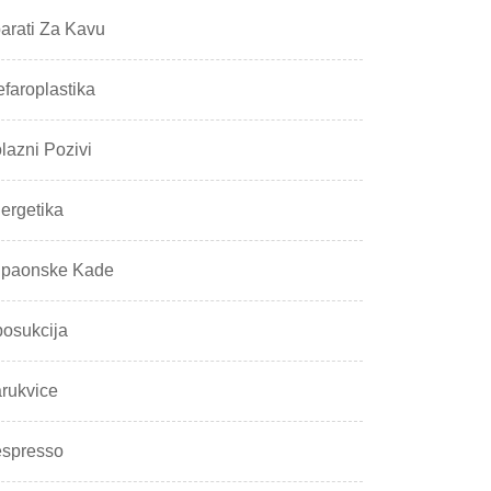
arati Za Kavu
efaroplastika
lazni Pozivi
ergetika
paonske Kade
posukcija
rukvice
spresso