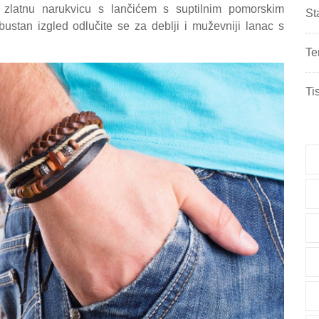
i zlatnu narukvicu s lančićem s suptilnim pomorskim
St
ustan izgled odlučite se za deblji i muževniji lanac s
Te
Ti