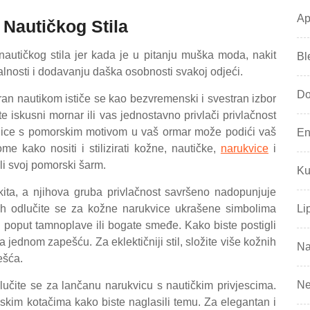
Ap
 Nautičkog Stila
autičkog stila jer kada je u pitanju muška moda, nakit
Bl
alnosti i dodavanju daška osobnosti svakoj odjeći.
Do
ran nautikom ističe se kao bezvremenski i svestran izbor
te iskusni mornar ili vas jednostavno privlači privlačnost
grlice s pomorskim motivom u vaš ormar može podići vaš
En
ome kako nositi i stilizirati kožne, nautičke,
narukvice
i
li svoj pomorski šarm.
Ku
ta, a njihova gruba privlačnost savršeno nadopunjuje
tih odlučite se za kožne narukvice ukrašene simbolima
Li
 poput tamnoplave ili bogate smeđe. Kako biste postigli
 jednom zapešću. Za eklektičniji stil, složite više kožnih
Na
ešća.
Ne
odlučite se za lančanu narukvicu s nautičkim privjescima.
dskim kotačima kako biste naglasili temu. Za elegantan i