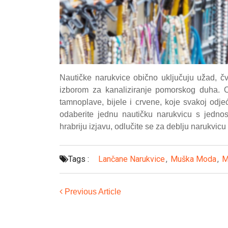
Nautičke narukvice obično uključuju užad, čv
izborom za kanaliziranje pomorskog duha. O
tamnoplave, bijele i crvene, koje svakoj odje
odaberite jednu nautičku narukvicu s jednos
hrabriju izjavu, odlučite se za deblju narukvicu
Tags :
Lančane Narukvice
,
Muška Moda
,
M
Previous Article